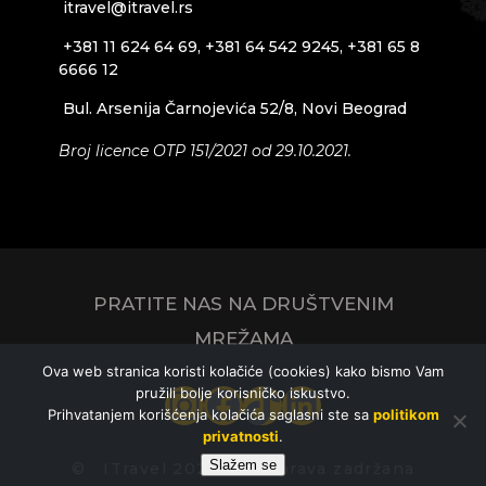
itravel@itravel.rs
+381 11 624 64 69, +381 64 542 9245, +381 65 8
6666 12
Bul. Arsenija Čarnojevića 52/8, Novi Beograd
Broj licence OTP 151/2021 od 29.10.2021.
PRATITE NAS NA DRUŠTVENIM
MREŽAMA
Ova web stranica koristi kolačiće (cookies) kako bismo Vam
pružili bolje korisničko iskustvo.
Instagram
Facebook
TikTok
LinkedIn
Prihvatanjem korišćenja kolačića saglasni ste sa
politikom
privatnosti
.
Slažem se
© ITravel 2026 – Sva prava zadržana