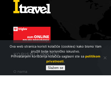
Ova web stranica koristi kolačiće (cookies) kako bismo Vam
pružili bolje korisničko iskustvo.
KORISNI LINKOVI
Prihvatanjem korišćenja kolačića saglasni ste sa
politikom
privatnosti
.
Slažem se
O nama
Zaposlenje
FAQ - česta pitanja
Opšti uslovi putovanja