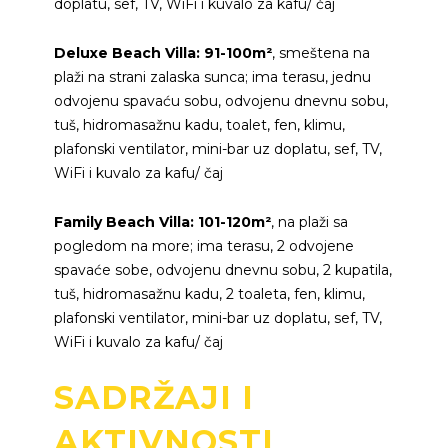
doplatu, sef, TV, WiFi i kuvalo za kafu/ čaj
Deluxe Beach Villa: 91-100m²
, smeštena na
plaži na strani zalaska sunca; ima terasu, jednu
odvojenu spavaću sobu, odvojenu dnevnu sobu,
tuš, hidromasažnu kadu, toalet, fen, klimu,
plafonski ventilator, mini-bar uz doplatu, sef, TV,
WiFi i kuvalo za kafu/ čaj
Family Beach Villa: 101-120m²
, na plaži sa
pogledom na more; ima terasu, 2 odvojene
spavaće sobe, odvojenu dnevnu sobu, 2 kupatila,
tuš, hidromasažnu kadu, 2 toaleta, fen, klimu,
plafonski ventilator, mini-bar uz doplatu, sef, TV,
WiFi i kuvalo za kafu/ čaj
SADRŽAJI I
AKTIVNOSTI