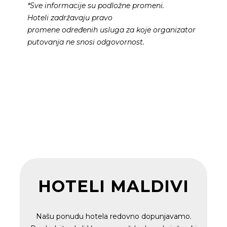
*Sve informacije su podložne promeni.
Hoteli
zadržavaju
pra
vo
promene
određenih
usluga
za koje
organizator
putovanja
ne snosi odgovornost.
HOTELI MALDIVI
Našu ponudu hotela redovno dopunjavamo.