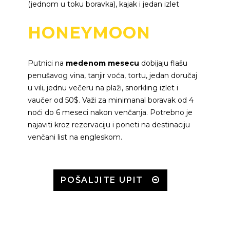
(jednom u toku boravka), kajak i jedan izlet
HONEYMOON
Putnici na
medenom mesecu
dobijaju flašu
penušavog vina, tanjir voća, tortu, jedan doručaj
u vili, jednu večeru na plaži, snorkling izlet i
vaučer od 50$. Važi za minimanal boravak od 4
noći do 6 meseci nakon venčanja. Potrebno je
najaviti kroz rezervaciju i poneti na destinaciju
venčani list na engleskom.
POŠALJITE UPIT