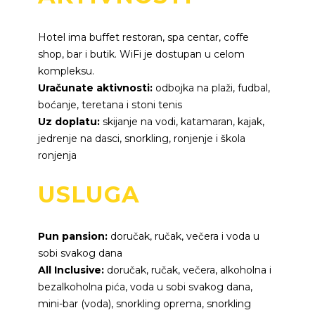
Hotel ima buffet restoran, spa centar, coffe
shop, bar i butik. WiFi je dostupan u celom
kompleksu.
Uračunate aktivnosti:
odbojka na plaži, fudbal,
boćanje, teretana i stoni tenis
Uz doplatu:
skijanje na vodi, katamaran, kajak,
jedrenje na dasci, snorkling, ronjenje i škola
ronjenja
USLUGA
Pun pansion:
doručak, ručak, večera i voda u
sobi svakog dana
All Inclusive:
doručak, ručak, večera, alkoholna i
bezalkoholna pića, voda u sobi svakog dana,
mini-bar (voda), snorkling oprema, snorkling