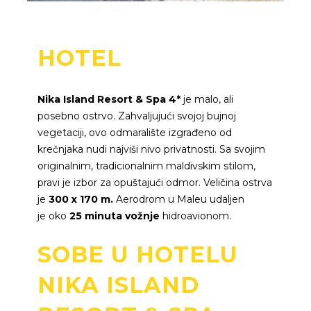
HOTEL
Nika Island Resort & Spa 4*
je malo, ali
posebno ostrvo. Zahvaljujući svojoj bujnoj
vegetaciji, ovo odmaralište izgrađeno od
krečnjaka nudi najviši nivo privatnosti. Sa svojim
originalnim, tradicionalnim maldivskim stilom,
pravi je izbor za opuštajući odmor. Veličina ostrva
je
300 x 170 m.
Aerodrom u Maleu udaljen
je oko
25 minuta vožnje
hidroavionom.
SOBE U HOTELU
NIKA ISLAND