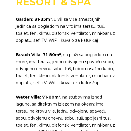
RESORT & SPA
Garden: 31-35m²
, u vili sa više smeštajnih
jedinica sa pogledom na vrt; ima terasu, tuš,
toalet, fen, klimu, plafonski ventilator, mini-bar uz
doplatu, sef, TV, WiFi i kuvalo za kafu/ čaj
Beach Villa: 71-80m²
, na plaži sa pogledom na
more, ima terasu, jednu odvojenu spavaću sobu,
odvojenu dnevnu sobu, tuš, hidromasažnu kadu,
toalet, fen, klimu, plafonski ventilator, mini-bar uz
doplatu, sef, TV, WiFi i kuvalo za kafu/ čaj
Water Villa: 71-80m²
, na stubovima iznad
lagune, sa direktnim izlazom na okean; ima
terasu na krovu vile, jednu odvojenu spavaću
sobu, odvojenu dnevnu sobu, tuš, spoljašni tuš,
toalet, fen, klimu, plafonski ventilator, mini-bar uz