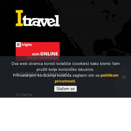
Ova web stranica koristi kolačiće (cookies) kako bismo Vam
pružili bolje korisničko iskustvo.
KORISNI LINKOVI
Prihvatanjem korišćenja kolačića saglasni ste sa
politikom
privatnosti
.
Slažem se
O nama
Zaposlenje
FAQ - česta pitanja
Opšti uslovi putovanja