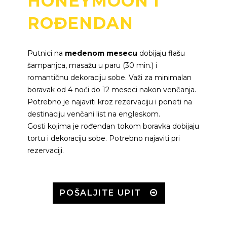
HONEYMOON I
ROĐENDAN
Putnici na
medenom mesecu
dobijaju flašu
šampanjca, masažu u paru (30 min.) i
romantičnu dekoraciju sobe. Važi za minimalan
boravak od 4 noći do 12 meseci nakon venčanja.
Potrebno je najaviti kroz rezervaciju i poneti na
destinaciju venčani list na engleskom.
Gosti kojima je rođendan tokom boravka dobijaju
tortu i dekoraciju sobe. Potrebno najaviti pri
rezervaciji.
POŠALJITE UPIT