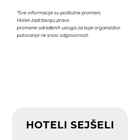
*Sve informacije su podložne promeni.
Hoteli
zadržavaju
pra
vo
promene
određenih
usluga
za koje
organizator
putovanja
ne snosi odgovornost.
HOTELI SEJŠELI