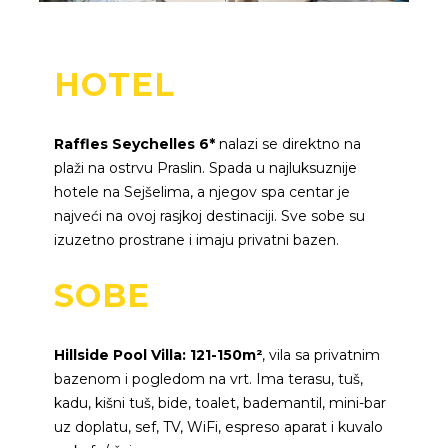
HOTEL
Raffles Seychelles 6*
nalazi se direktno na
plaži na ostrvu Praslin. Spada u najluksuznije
hotele na Sejšelima, a njegov spa centar je
najveći na ovoj rasjkoj destinaciji. Sve sobe su
izuzetno prostrane i imaju privatni bazen.
SOBE
Hillside Pool Villa: 121-150m²
, vila sa privatnim
bazenom i pogledom na vrt. Ima terasu, tuš,
kadu, kišni tuš, bide, toalet, bademantil, mini-bar
uz doplatu, sef, TV, WiFi, espreso aparat i kuvalo