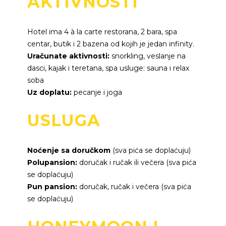
AKTIVNOSTI
Hotel ima 4 à la carte restorana, 2 bara, spa
centar, butik i 2 bazena od kojih je jedan infinity.
Uračunate aktivnosti:
snorkling, veslanje na
dasci, kajak i teretana, spa usluge: sauna i relax
soba
Uz doplatu:
pecanje i joga
USLUGA
Noćenje sa doručkom
(sva pića se doplaćuju)
Polupansion:
doručak i ručak ili večera (sva pića
se doplaćuju)
Pun pansion:
doručak, ručak i večera (sva pića
se doplaćuju)