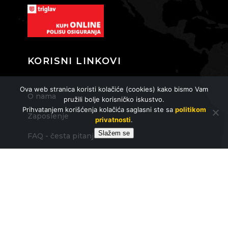
KORISNI LINKOVI
Ova web stranica koristi kolačiće (cookies) kako bismo Vam
O nama
pružili bolje korisničko iskustvo.
Prihvatanjem korišćenja kolačića saglasni ste sa
politikom
Zaposlenje
privatnosti
.
Slažem se
FAQ - česta pitanja
Opšti uslovi putovanja
KONTAKT
itravel@itravel.rs
+381 11 624 64 69, +381 64 542 9245, +381 65 8