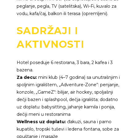
peglanje, pegla, TV (satelitska), Wi-Fi, kuvalo za
vodu, kafa/čaj, balkon ili terasa (opremljeni).
SADRŽAJI I
AKTIVNOSTI
Hotel poseduje 6 restorana, 3 bara, 2 kafea i 3
bazena.
Za decu:
mini klub (4–7 godina) sa unutrašnjim i
spoljnim igralištem, „Adventure-Zone“: penjanje,
konzole, „GameZ“: bilijar, air hockey, spoljašnji
dečji bazen i splashpool, dečja igrališta; dodatno
uz doplatu: babysitting, jahanje kamila i ponija,
dečiji meni u restoranima
Wellness uz doplatu:
đakuzi, sauna i parno
kupatilo, tropski tuševi i ledena fontana, sobe za
opuštanje i masaže