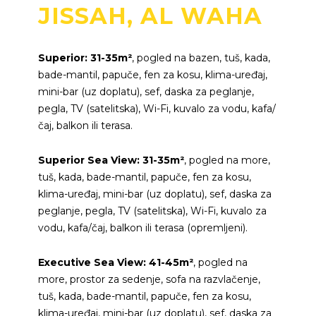
JISSAH, AL WAHA
Superior: 31-35m²
, pogled na bazen, tuš, kada,
bade-mantil, papuče, fen za kosu, klima-uređaj,
mini-bar (uz doplatu), sef, daska za peglanje,
pegla, TV (satelitska), Wi-Fi, kuvalo za vodu, kafa/
čaj, balkon ili terasa.
Superior Sea View: 31-35m²
, pogled na more,
tuš, kada, bade-mantil, papuče, fen za kosu,
klima-uređaj, mini-bar (uz doplatu), sef, daska za
peglanje, pegla, TV (satelitska), Wi-Fi, kuvalo za
vodu, kafa/čaj, balkon ili terasa (opremljeni).
Executive Sea View: 41-45m²
, pogled na
more, prostor za sedenje, sofa na razvlačenje,
tuš, kada, bade-mantil, papuče, fen za kosu,
klima-uređaj, mini-bar (uz doplatu), sef, daska za