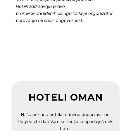
Hoteli
zadržavaju
pra
vo
promene
određenih
usluga
za koje
organizator
putovanja
ne snosi odgovornost.
HOTELI OMAN
Našu ponudu hotela redovno dopunjavamo.
Pogledajte da li Vam se možda dopada još neki
hotel.