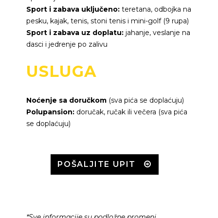
Sport i zabava uključeno:
teretana, odbojka na
pesku, kajak, tenis, stoni tenis i mini-golf (9 rupa)
Sport i zabava uz doplatu:
jahanje, veslanje na
dasci i jedrenje po zalivu
USLUGA
Noćenje sa doručkom
(sva pića se doplaćuju)
Polupansion:
doručak, ručak ili večera (sva pića
se doplaćuju)
POŠALJITE UPIT
*Sve informacije su podložne promeni.