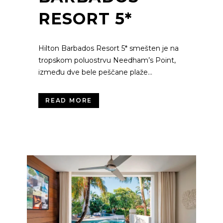
RESORT 5*
Hilton Barbados Resort 5* smešten je na
tropskom poluostrvu Needham’s Point,
između dve bele peščane plaže...
READ MORE