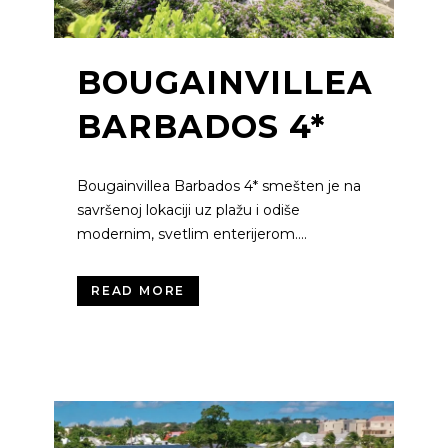
BOUGAINVILLEA
BARBADOS 4*
Bougainvillea Barbados 4* smešten je na
savršenoj lokaciji uz plažu i odiše
modernim, svetlim enterijerom....
READ MORE