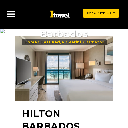
POŠALJITE UPIT
Barbados
Home
>
Destinacije
>
Karibi
>
Barbados
HILTON
BARBADOS