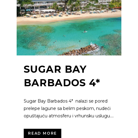
SUGAR BAY
BARBADOS 4*
Sugar Bay Barbados 4* nalazi se pored
prelepe lagune sa belim peskom, nudeći
opuštajuću atmosferu i vrhunsku uslugu....
READ MORE