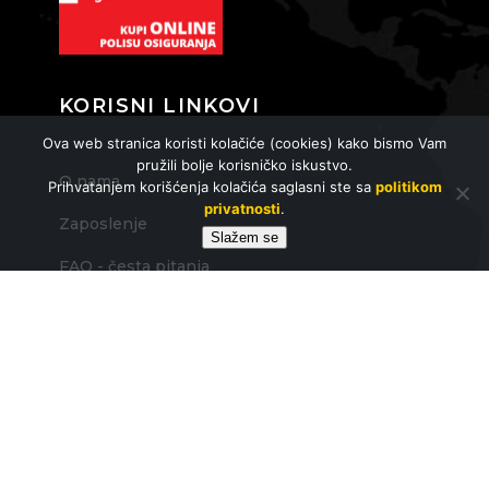
KORISNI LINKOVI
Ova web stranica koristi kolačiće (cookies) kako bismo Vam
pružili bolje korisničko iskustvo.
O nama
Prihvatanjem korišćenja kolačića saglasni ste sa
politikom
privatnosti
.
Zaposlenje
Slažem se
FAQ - česta pitanja
Opšti uslovi putovanja
KONTAKT
itravel@itravel.rs
+381 11 624 64 69, +381 64 542 9245, +381 65 8
6666 12