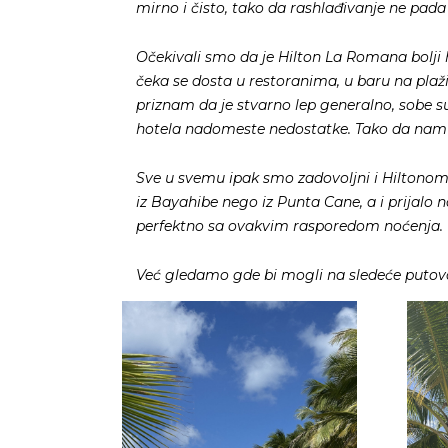
mirno i čisto, tako da rashlađivanje ne pad
Očekivali smo da je Hilton La Romana bolji hot
čeka se dosta u restoranima, u baru na plaž
priznam da je stvarno lep generalno, sobe 
hotela nadomeste nedostatke. Tako da nam j
Sve u svemu ipak smo zadovoljni i Hiltonom j
iz Bayahibe nego iz Punta Cane, a i prijalo
perfektno sa ovakvim rasporedom noćenja.
Već gledamo gde bi mogli na sledeće puto