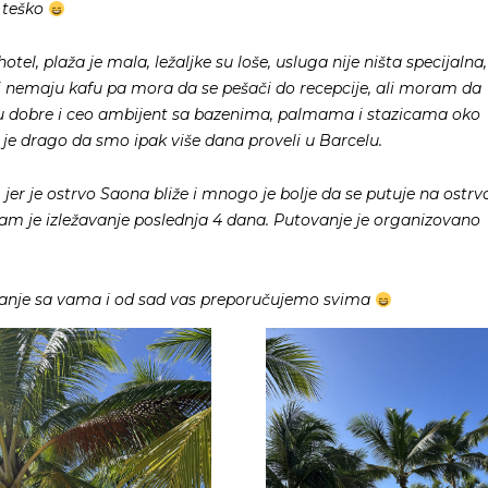
a teško
el, plaža je mala, ležaljke su loše, usluga nije ništa specijalna,
i nemaju kafu pa mora da se pešači do recepcije, ali moram da
su dobre i ceo ambijent sa bazenima, palmama i stazicama oko
e drago da smo ipak više dana proveli u Barcelu.
er je ostrvo Saona bliže i mnogo je bolje da se putuje na ostrv
 nam je izležavanje poslednja 4 dana. Putovanje je organizovano
vanje sa vama i od sad vas preporučujemo svima