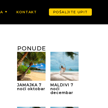
VA
KONTAKT
POŠALJITE UPIT
PONUDE
JAMAJKA 7
MALDIVI 7
noći oktobar
noći
decembar