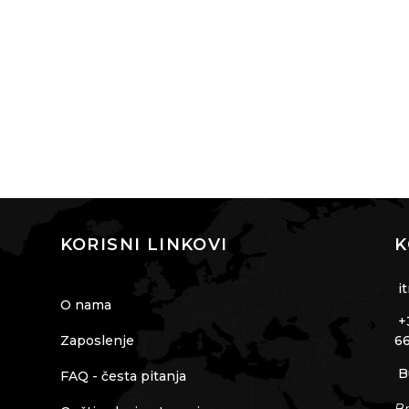
KORISNI LINKOVI
K
it
O nama
+3
Zaposlenje
66
Bu
FAQ - česta pitanja