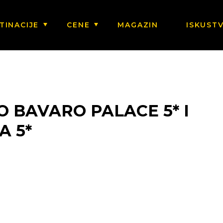
TINACIJE
CENE
MAGAZIN
ISKUST
 BAVARO PALACE 5* I
A 5*