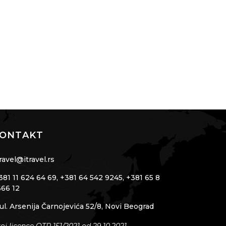
ONTAKT
ravel@itravel.rs
81 11 624 64 69, +381 64 542 9245, +381 65 8
66 12
l. Arsenija Čarnojevića 52/8, Novi Beograd