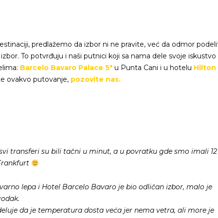
estinaciji, predlažemo da izbor ni ne pravite, već da odmor podeli
zbor. To potvrđuju i naši putnici koji sa nama dele svoje iskustvo
elima:
Barcelo Bavaro Palace 5*
u Punta Cani i u hotelu
Hilton
ite ovakvo putovanje,
pozovite nas.
, svi transferi su bili tačni u minut, a u povratku gde smo imali 12
Frankfurt
varno lepa i Hotel Barcelo Bavaro je bio odličan izbor, malo je
godak.
deluje da je temperatura dosta veća jer nema vetra, ali more je