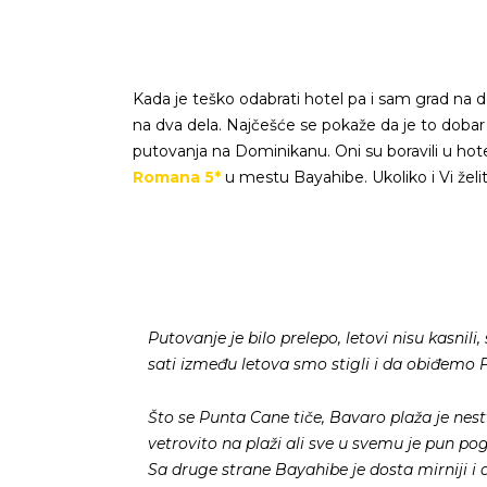
Kada je teško odabrati hotel pa i sam grad na d
na dva dela. Najčešće se pokaže da je to dobar i
putovanja na Dominikanu. Oni su boravili u hot
Romana 5*
u mestu Bayahibe. Ukoliko i Vi žel
Putovanje je bilo prelepo, letovi nisu kasnili
sati između letova smo stigli i da obiđemo 
Što se Punta Cane tiče, Bavaro plaža je nest
vetrovito na plaži ali sve u svemu je pun po
Sa druge strane Bayahibe je dosta mirniji i 