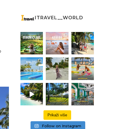
ITRAVEL__WORLD
o
Prikaži više
Follow on Instagram